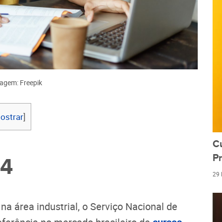
agem: Freepik
ostrar
]
C
Pr
24
29
a área industrial, o Serviço Nacional de