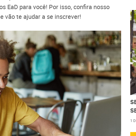
s EaD para você! Por isso, confira nosso
 vão te ajudar a se inscrever!
S
S
1 D