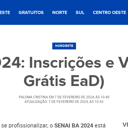
ESTE
GRATUITOS
NORTE
SUL
CENTRO OESTE
NORDESTE
4: Inscrições e 
Grátis EaD)
PALOMA CRISTINA
EM
7 DE FEVEREIRO DE 2024
, ÀS
10:40
ATUALIZAÇÃO: 7 DE FEVEREIRO DE 2024, ÀS 10:43
se profissionalizar, o
SENAI BA 2024
está
V