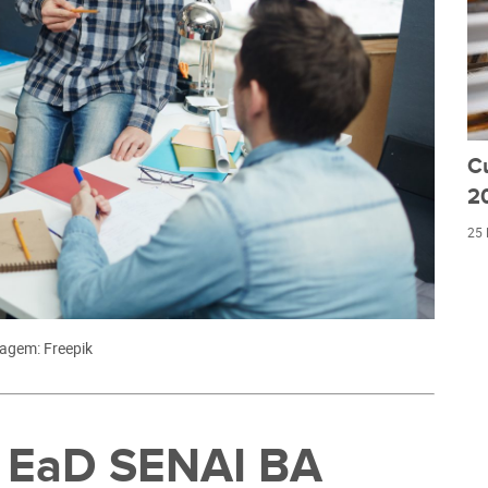
C
20
25
agem: Freepik
s EaD SENAI BA