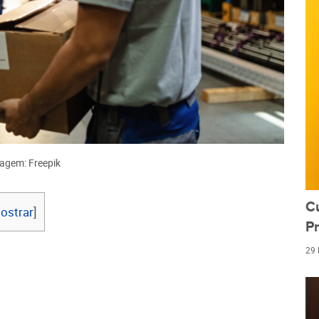
agem: Freepik
C
ostrar
]
Pr
29